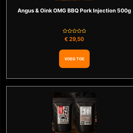
Angus & Oink OMG BBQ Pork Injection 500g
Gewaardeerd
€
29,50
0
uit
5
VOEG TOE