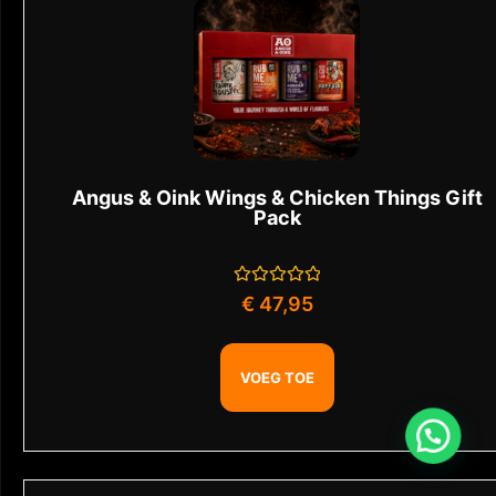
Angus & Oink Wings & Chicken Things Gift
Pack
Gewaardeerd
€
47,95
0
uit
5
VOEG TOE