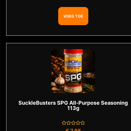
uit
5
VOEG TOE
SuckleBusters SPG All-Purpose Seasoning
113g
Gewaardeerd
€
7,95