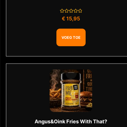
Gewaardeerd
€
15,95
0
uit
5
VOEG TOE
Angus&Oink Fries With That?