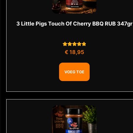
3 Little Pigs Touch Of Cherry BBQ RUB 347gr
1
Gewaardeerd
€
18,95
5.00
op 5
gebaseerd op
klant
waardering
VOEG TOE