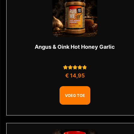
Angus & Oink Hot Honey Garlic
1
Gewaardeerd
€
14,95
5.00
op 5
gebaseerd op
klant
waardering
VOEG TOE