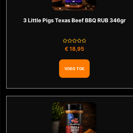
3 Little Pigs Texas Beef BBQ RUB 346gr
Gewaardeerd
€
18,95
0
uit
5
VOEG TOE