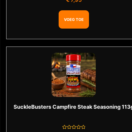
0
uit
5
VOEG TOE
SuckleBusters Campfire Steak Seasoning 113