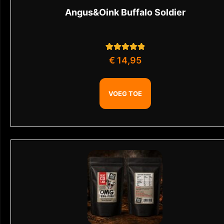
Angus&Oink Buffalo Soldier
1
Gewaardeerd
€
14,95
5.00
op 5
gebaseerd op
klant
waardering
VOEG TOE