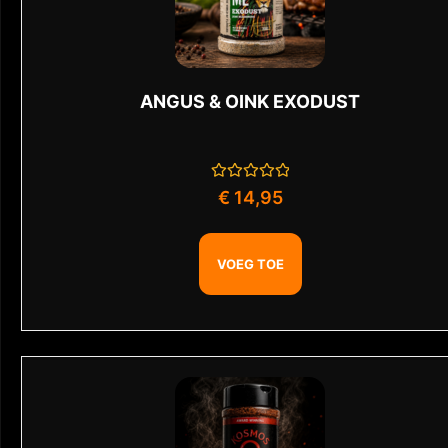
ANGUS & OINK EXODUST
Gewaardeerd
€
14,95
0
uit
5
VOEG TOE