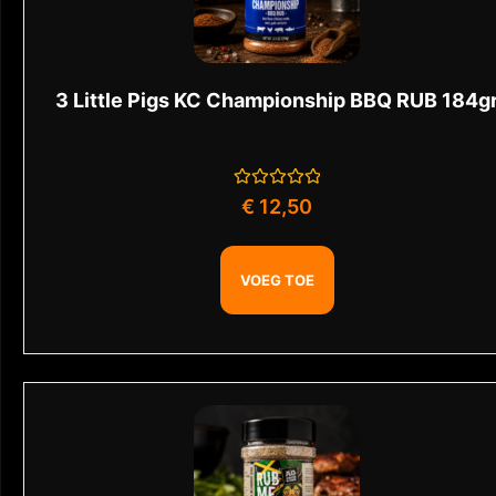
3 Little Pigs KC Championship BBQ RUB 184g
Gewaardeerd
€
12,50
0
uit
5
VOEG TOE