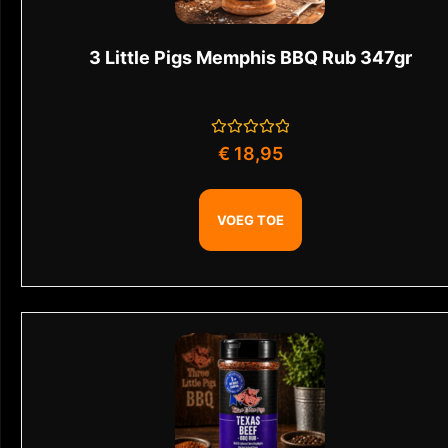
3 Little Pigs Memphis BBQ Rub 347gr
Gewaardeerd
€
18,95
0
uit
5
VOEG TOE