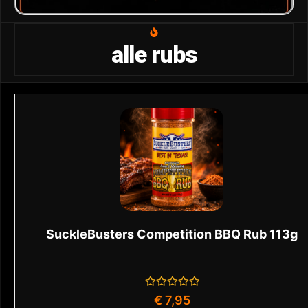
alle rubs
SuckleBusters Competition BBQ Rub 113g
Gewaardeerd
€
7,95
0