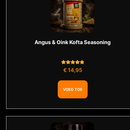
Angus & Oink Kofta Seasoning
1
Gewaardeerd
€
14,95
5.00
op 5
gebaseerd op
klant
waardering
VOEG TOE