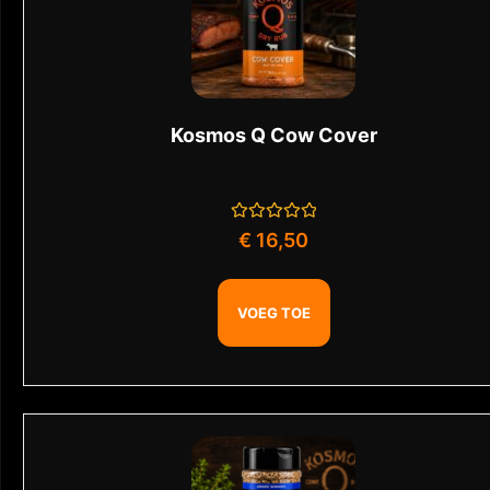
Kosmos Q Cow Cover
Gewaardeerd
€
16,50
0
uit
5
VOEG TOE