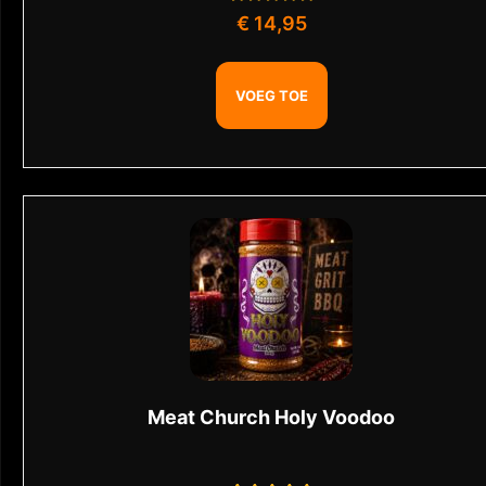
Gewaardeerd
€
14,95
0
uit
5
VOEG TOE
Meat Church Holy Voodoo