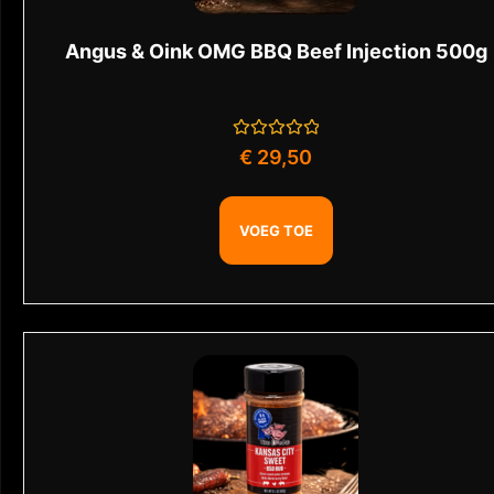
Angus & Oink OMG BBQ Beef Injection 500g
Gewaardeerd
€
29,50
0
uit
5
VOEG TOE