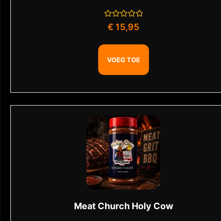
Gewaardeerd
€
15,95
0
uit
5
VOEG TOE
Meat Church Holy Cow