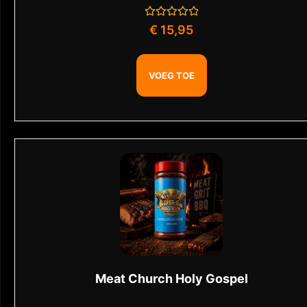
Gewaardeerd
€
15,95
0
uit
5
VOEG TOE
Meat Church Holy Gospel