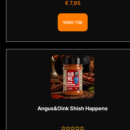
Gewaardeerd
€
7,95
0
uit
5
VOEG TOE
Angus&Oink Shish Happens