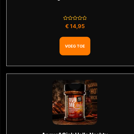
Gewaardeerd
€
14,95
0
uit
5
VOEG TOE