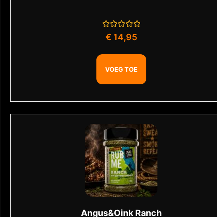
Gewaardeerd
€
14,95
0
uit
5
VOEG TOE
Angus&Oink Ranch