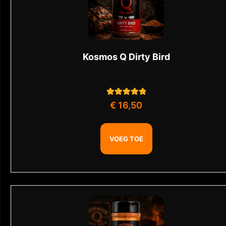
Kosmos Q Dirty Bird
1
Gewaardeerd
€
16,50
5.00
op 5
gebaseerd op
klant
waardering
VOEG TOE