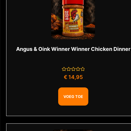
Angus & Oink Winner Winner Chicken Dinner
Gewaardeerd
€
14,95
0
uit
5
VOEG TOE