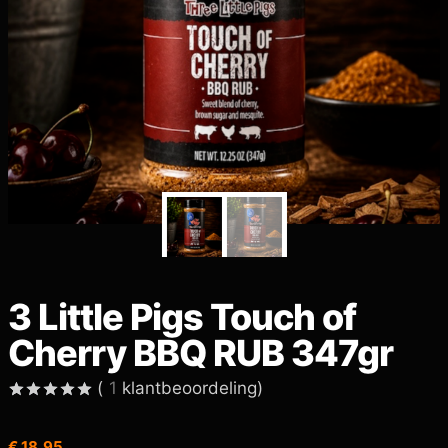
3 Little Pigs Touch of
Cherry BBQ RUB 347gr
(
1
klantbeoordeling)
Gewaardeerd
1
5.00
op 5
€
18,95
gebaseerd