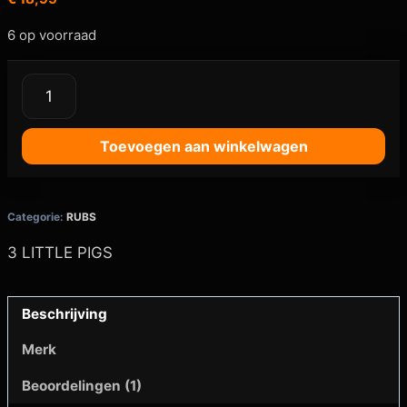
op
klant
waardering
6 op voorraad
Toevoegen aan winkelwagen
Categorie:
RUBS
3 LITTLE PIGS
Beschrijving
Merk
Beoordelingen (1)