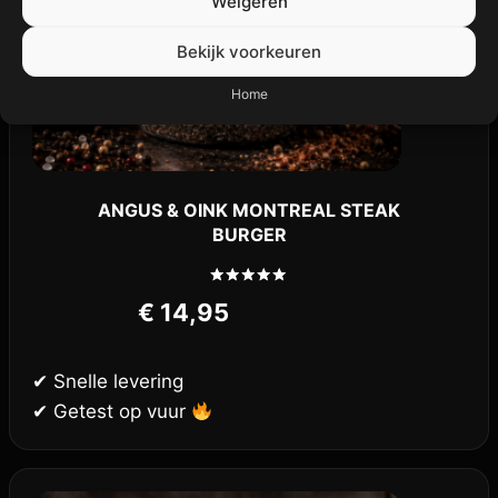
Weigeren
Bekijk voorkeuren
Home
ANGUS & OINK MONTREAL STEAK
BURGER
Gewaardeerd
€
14,95
5.00
uit 5
✔ Snelle levering
✔ Getest op vuur