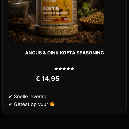
ANGUS & OINK KOFTA SEASONING
Gewaardeerd
€
14,95
5.00
uit 5
✔ Snelle levering
✔ Getest op vuur