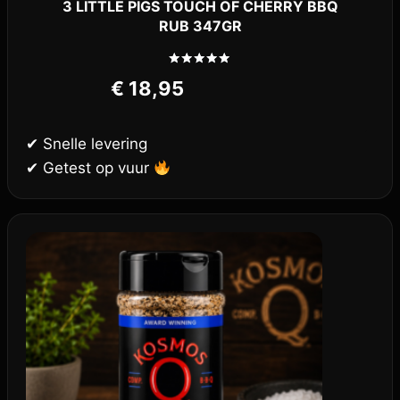
3 LITTLE PIGS TOUCH OF CHERRY BBQ
RUB 347GR
Gewaardeerd
€
18,95
5.00
uit 5
✔ Snelle levering
✔ Getest op vuur