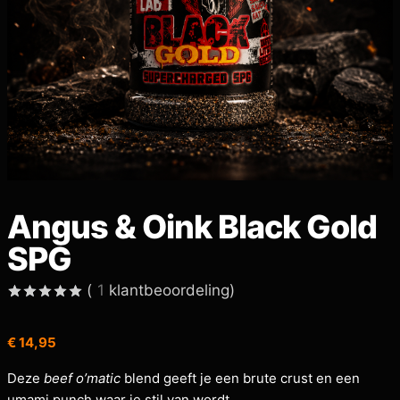
Angus & Oink Black Gold
SPG
(
1
klantbeoordeling)
Gewaardeerd
1
5.00
op 5
€
14,95
gebaseerd
op
klant
waardering
Deze
beef o’matic
blend geeft je een brute crust en een
umami punch waar je stil van wordt.