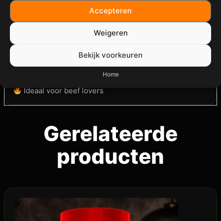
Accepteren
Waarom deze rub?
Weigeren
Perfecte SPG basis
Bekijk voorkeuren
Maximale umami smaak
Home
Zorgt voor een donkere bark
Ideaal voor beef lovers
Gerelateerde
producten