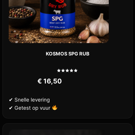
KOSMOS SPG RUB
Gewaardeerd
€
16,50
5.00
uit 5
✔ Snelle levering
✔ Getest op vuur