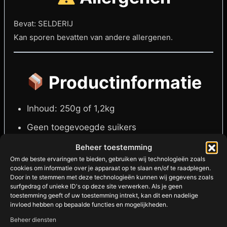
Bevat: SELDERIJ
Kan sporen bevatten van andere allergenen.
Productinformatie
Inhoud: 250g of 1,2kg
Geen toegevoegde suikers
Geschikt voor: vegan & vegetarisch
Beheer toestemming
Om de beste ervaringen te bieden, gebruiken wij technologieën zoals
Glutenvrij
cookies om informatie over je apparaat op te slaan en/of te raadplegen.
Door in te stemmen met deze technologieën kunnen wij gegevens zoals
Bewaren: koel en droog
surfgedrag of unieke ID's op deze site verwerken. Als je geen
toestemming geeft of uw toestemming intrekt, kan dit een nadelige
Land van herkomst: Verenigd Koninkrijk
invloed hebben op bepaalde functies en mogelijkheden.
Beheer diensten