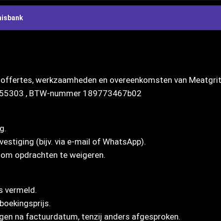
nisbank
Q
 offertes, werkzaamheden en overeenkomsten van Meatgrit B
9155303 , BTW-nummer 189773467b02
g.
evestiging (bijv. via e-mail of WhatsApp).
r om opdrachten te weigeren.
rs vermeld.
boekingsprijs.
agen na factuurdatum, tenzij anders afgesproken.