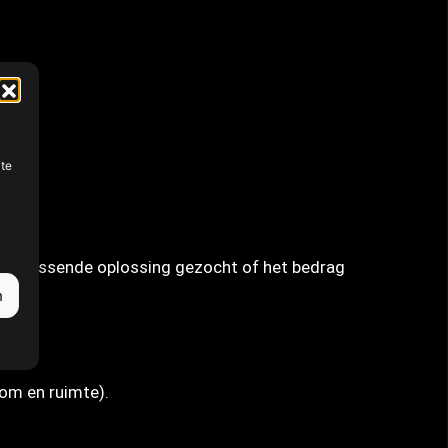
ite
een passende oplossing gezocht of het bedrag
n
oom en ruimte).