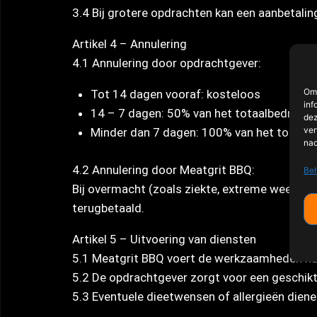
3.4 Bij grotere opdrachten kan een aanbetali
Artikel 4 – Annulering
4.1 Annulering door opdrachtgever:
Om 
Tot 14 dagen vooraf: kosteloos
inf
14 – 7 dagen: 50% van het totaalbedrag
dez
ver
Minder dan 7 dagen: 100% van het totaal
nad
4.2 Annulering door Meatgrit BBQ:
Beh
Bij overmacht (zoals ziekte, extreme weerso
terugbetaald.
Artikel 5 – Uitvoering van diensten
5.1 Meatgrit BBQ voert de werkzaamheden naa
5.2 De opdrachtgever zorgt voor een geschikt
5.3 Eventuele dieetwensen of allergieën dien