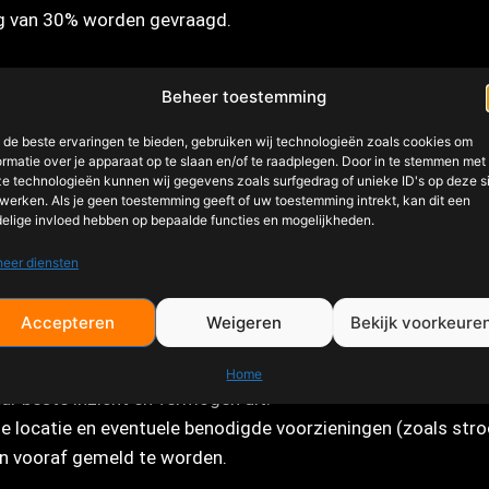
ng van 30% worden gevraagd.
Beheer toestemming
de beste ervaringen te bieden, gebruiken wij technologieën zoals cookies om
ormatie over je apparaat op te slaan en/of te raadplegen. Door in te stemmen met
e technologieën kunnen wij gegevens zoals surfgedrag of unieke ID's op deze s
werken. Als je geen toestemming geeft of uw toestemming intrekt, kan dit een
bedrag
elige invloed hebben op bepaalde functies en mogelijkheden.
eer diensten
mstandigheden of technische problemen) wordt in overleg 
Accepteren
Weigeren
Bekijk voorkeure
Home
r beste inzicht en vermogen uit.
e locatie en eventuele benodigde voorzieningen (zoals str
en vooraf gemeld te worden.