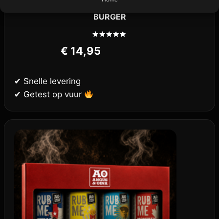
ANGUS & OINK MONTREAL STEAK
BURGER
Gewaardeerd
€
14,95
5.00
uit 5
✔ Snelle levering
✔ Getest op vuur