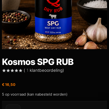
Kosmos SPG RUB
(
1
klantbeoordeling)
Gewaardeerd
1
5.00
op 5
€
16,50
gebaseerd
op
klant
waardering
5 op voorraad (kan nabesteld worden)