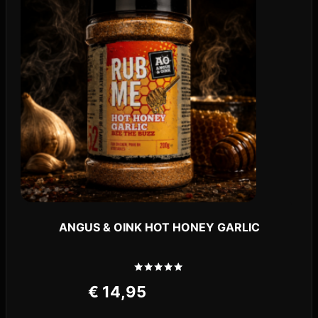
ANGUS & OINK HOT HONEY GARLIC
Gewaardeerd
€
14,95
5.00
uit 5