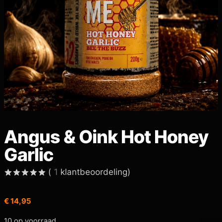
Angus & Oink Hot Honey
Garlic
(
1
klantbeoordeling)
Gewaardeerd
1
5.00
op 5
€
14,95
gebaseerd
op
klant
waardering
10 op voorraad