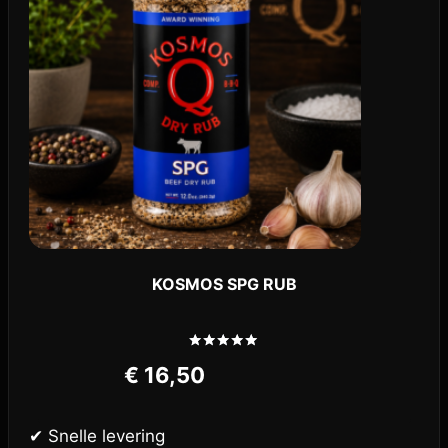
KOSMOS SPG RUB
Gewaardeerd
€
16,50
5.00
uit 5
✔ Snelle levering