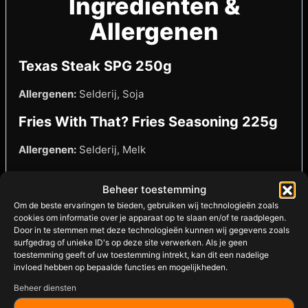
Ingrediënten &
Allergenen
Texas Steak SPG 250g
Allergenen:
Selderij, Soja
Fries With That? Fries Seasoning 225g
Allergenen:
Selderij, Melk
Gaucho Chimichurri Seasoning 220g
Beheer toestemming
Allergenen:
Selderij
Om de beste ervaringen te bieden, gebruiken wij technologieën zoals
cookies om informatie over je apparaat op te slaan en/of te raadplegen.
Door in te stemmen met deze technologieën kunnen wij gegevens zoals
Montreal Steak & Burger Seasoning
surfgedrag of unieke ID's op deze site verwerken. Als je geen
250g
toestemming geeft of uw toestemming intrekt, kan dit een nadelige
invloed hebben op bepaalde functies en mogelijkheden.
Allergenen:
Selderij
Beheer diensten
Kan sporen bevatten van andere allergenen.