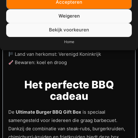
Accepteren
Weigeren
Productinformatie
Bekijk voorkeuren
Inhoud: 4 rubs (± 945 gram totaal)
Home
Geschikt voor: vlees, kip & aardappels
Land van herkomst: Verenigd Koninkrijk
Bewaren: koel en droog
Het perfecte BBQ
cadeau
De
Ultimate Burger BBQ Gift Box
is speciaal
samengesteld voor iedereen die graag barbecuet.
Dankzij de combinatie van steak-rubs, burgerkruiden,
chimichurri-kruiden en frietkruiden biedt deze box