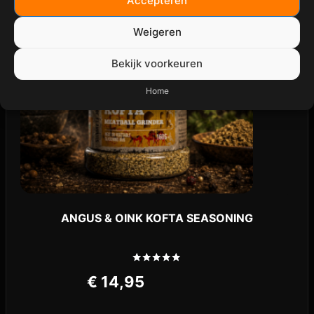
Accepteren
Weigeren
Bekijk voorkeuren
Home
ANGUS & OINK KOFTA SEASONING
Gewaardeerd
€
14,95
5.00
uit 5