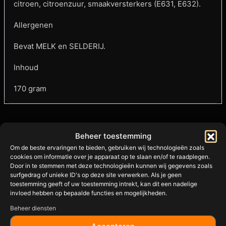
citroen, citroenzuur, smaakversterkers (E631, E632).
Allergenen
Bevat MELK en SELDERIJ.
Inhoud
170 gram
Gerelateerde
Beheer toestemming
producten
Om de beste ervaringen te bieden, gebruiken wij technologieën zoals
cookies om informatie over je apparaat op te slaan en/of te raadplegen.
Door in te stemmen met deze technologieën kunnen wij gegevens zoals
surfgedrag of unieke ID's op deze site verwerken. Als je geen
toestemming geeft of uw toestemming intrekt, kan dit een nadelige
invloed hebben op bepaalde functies en mogelijkheden.
Beheer diensten