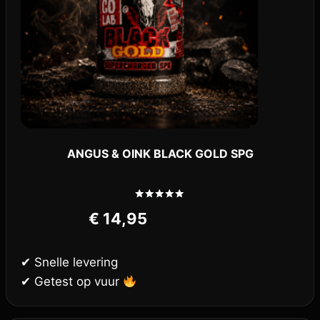
ANGUS & OINK BLACK GOLD SPG
Gewaardeerd
€
14,95
5.00
uit 5
✔ Snelle levering
✔ Getest op vuur