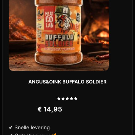
ANGUS&OINK BUFFALO SOLDIER
Gewaardeerd
€
14,95
5.00
uit 5
✔ Snelle levering