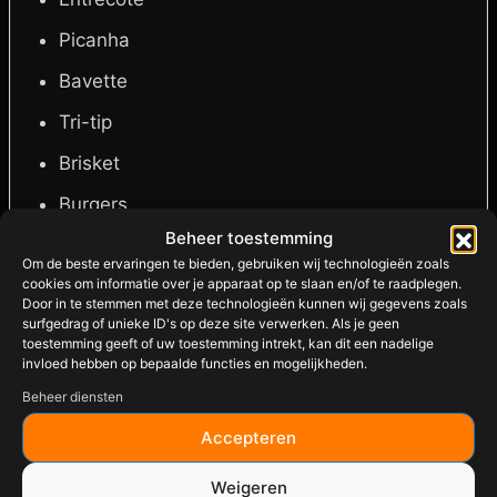
Picanha
Bavette
Tri-tip
Brisket
Burgers
Beheer toestemming
Kip
Om de beste ervaringen te bieden, gebruiken wij technologieën zoals
Varkensvlees
cookies om informatie over je apparaat op te slaan en/of te raadplegen.
Door in te stemmen met deze technologieën kunnen wij gegevens zoals
surfgedrag of unieke ID's op deze site verwerken. Als je geen
Gegrilde groenten
toestemming geeft of uw toestemming intrekt, kan dit een nadelige
invloed hebben op bepaalde functies en mogelijkheden.
Ingrediënten
Beheer diensten
Accepteren
Zeezout, zwarte peper, knoflook, specerijen en
Weigeren
siliciumdioxide (antiklontermiddel).