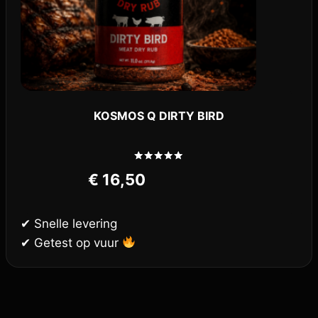
KOSMOS Q DIRTY BIRD
Gewaardeerd
€
16,50
5.00
uit 5
✔ Snelle levering
✔ Getest op vuur