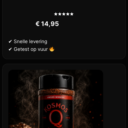
Gewaardeerd
€
14,95
5.00
uit 5
✔ Snelle levering
✔ Getest op vuur