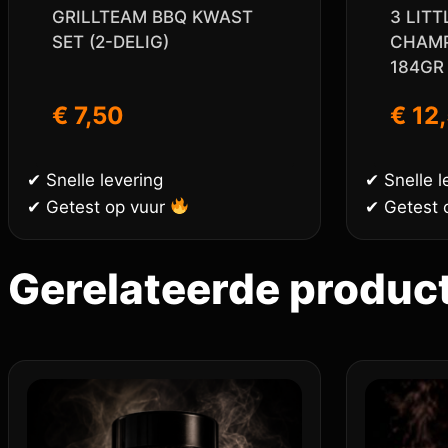
GRILLTEAM BBQ KWAST
3 LITT
SET (2-DELIG)
CHAMP
184GR
€
7,50
€
12
✔ Snelle levering
✔ Snelle l
✔ Getest op vuur
✔ Getest 
Gerelateerde produc