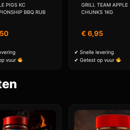
LE PIGS KC
GRILL TEAM APPLE
IONSHIP BBQ RUB
CHUNKS 1KG
,50
€
6,95
evering
✔ Snelle levering
op vuur
✔ Getest op vuur
ten