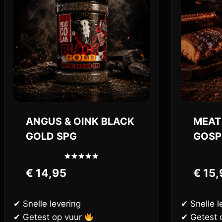
ANGUS & OINK BLACK
MEAT
GOLD SPG
GOSP
Gewaardeerd
€
14,95
€
15,
5.00
uit 5
✔ Snelle levering
✔ Snelle l
✔ Getest op vuur
✔ Getest 