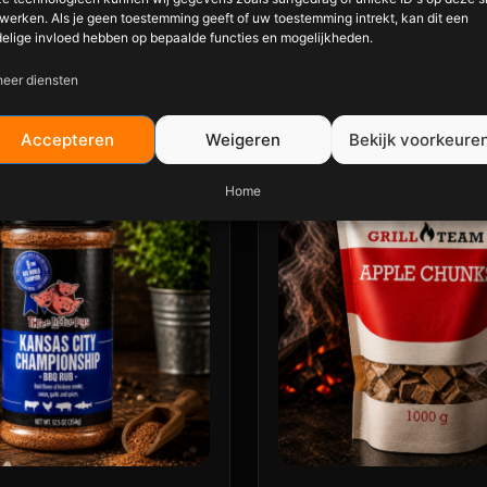
eet Bones & Butts of een andere pork rub voor maximale
werken. Als je geen toestemming geeft of uw toestemming intrekt, kan dit een
elige invloed hebben op bepaalde functies en mogelijkheden.
eer diensten
…
Accepteren
Weigeren
Bekijk voorkeure
Home