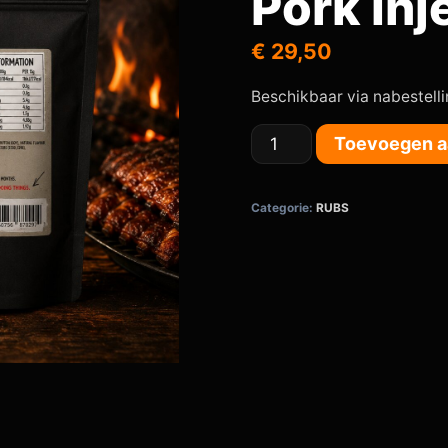
Pork In
€
29,50
Beschikbaar via nabestell
Toevoegen a
Categorie:
RUBS