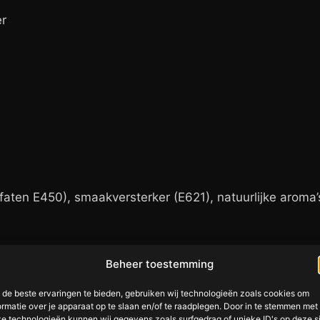
er
sfaten E450), smaakversterker (E621), natuurlijke aroma’
Beheer toestemming
de beste ervaringen te bieden, gebruiken wij technologieën zoals cookies om
ormatie over je apparaat op te slaan en/of te raadplegen. Door in te stemmen met
e technologieën kunnen wij gegevens zoals surfgedrag of unieke ID's op deze s