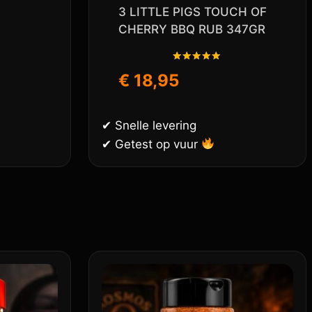
3 LITTLE PIGS TOUCH OF
CHERRY BBQ RUB 347GR
Gewaardeerd
€
18,95
5.00
uit 5
✔ Snelle levering
✔ Getest op vuur