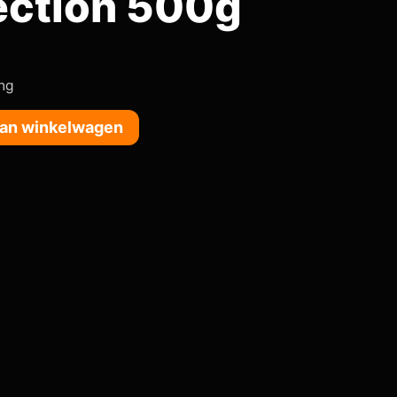
jection 500g
ing
an winkelwagen