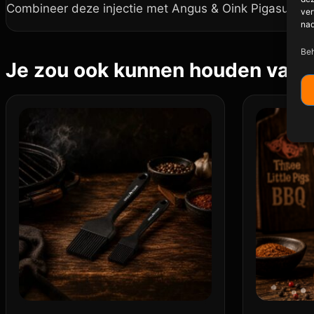
Combineer deze injectie met Angus & Oink Pigasus, Sw
ver
nad
Beh
Je zou ook kunnen houden van 