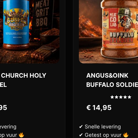
 CHURCH HOLY
ANGUS&OINK
EL
BUFFALO SOLDI
Gewaardeerd
95
€
14,95
5.00
uit 5
evering
✔ Snelle levering
op vuur
✔ Getest op vuur