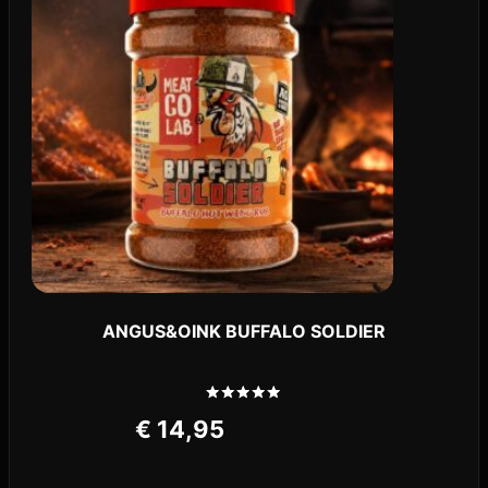
ANGUS&OINK BUFFALO SOLDIER
Gewaardeerd
€
14,95
5.00
uit 5