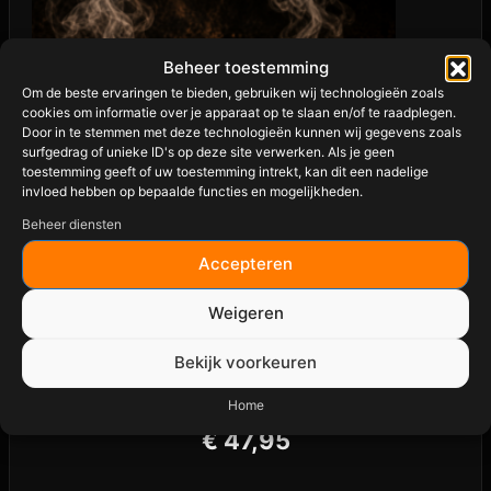
Beheer toestemming
Om de beste ervaringen te bieden, gebruiken wij technologieën zoals
cookies om informatie over je apparaat op te slaan en/of te raadplegen.
Door in te stemmen met deze technologieën kunnen wij gegevens zoals
surfgedrag of unieke ID's op deze site verwerken. Als je geen
toestemming geeft of uw toestemming intrekt, kan dit een nadelige
invloed hebben op bepaalde functies en mogelijkheden.
Beheer diensten
Accepteren
Weigeren
Bekijk voorkeuren
ANGUS & OINK STEAK & BURGER GIFT
PACK
Home
€
47,95