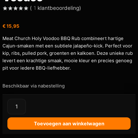
(
1
klantbeoordeling)
Gewaardeerd
1
5.00
op 5
€
15,95
gebaseerd
op
klant
waardering
Meat Church Holy Voodoo BBQ Rub combineert hartige
Cajun-smaken met een subtiele jalapeño-kick. Perfect voor
kip, ribs, pulled pork, groenten en kalkoen. Deze unieke rub
levert een krachtige smaak, mooie kleur en precies genoeg
pit voor iedere BBQ-liefhebber.
Beschikbaar via nabestelling
Toevoegen aan winkelwagen