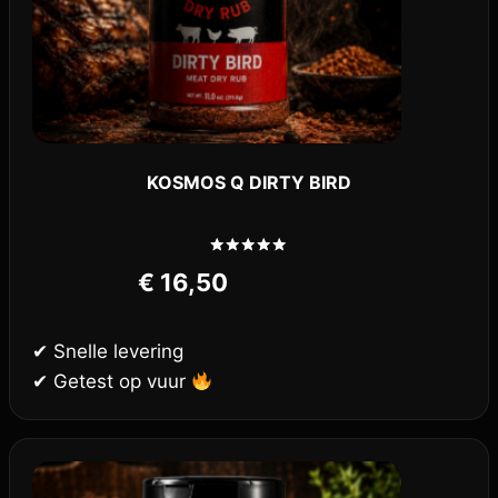
KOSMOS Q DIRTY BIRD
Gewaardeerd
€
16,50
5.00
uit 5
✔ Snelle levering
✔ Getest op vuur