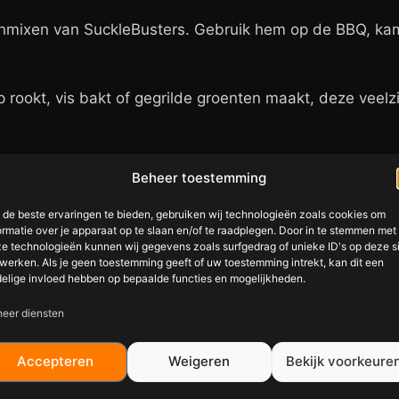
denmixen van SuckleBusters. Gebruik hem op de BBQ, kama
kip rookt, vis bakt of gegrilde groenten maakt, deze veel
Beheer toestemming
Busters SPG All-Purpose Se
de beste ervaringen te bieden, gebruiken wij technologieën zoals cookies om
ormatie over je apparaat op te slaan en/of te raadplegen. Door in te stemmen met
 en knoflook
e technologieën kunnen wij gegevens zoals surfgedrag of unieke ID's op deze s
werken. Als je geen toestemming geeft of uw toestemming intrekt, kan dit een
sters
elige invloed hebben op bepaalde functies en mogelijkheden.
n en pan
eer diensten
balanceerde smaak
Accepteren
Weigeren
Bekijk voorkeure
roosteren