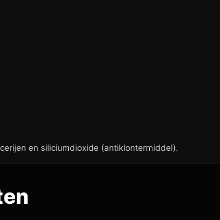
erijen en siliciumdioxide (antiklontermiddel).
ten