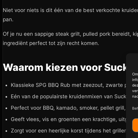
Niet voor niets is dit één van de best verkochte krui
pan.
Of je nu een sappige steak grilt, pulled pork bereidt, 
ingrediënt perfect tot zijn recht komen.
Waarom kiezen voor Suckle
Om 
inf
Klassieke SPG BBQ Rub met zeezout, zwarte peper
dez
ver
Eén van de populairste kruidenmixen van SuckleBu
nad
Perfect voor BBQ, kamado, smoker, pellet grill, ove
Beh
Geeft vlees, vis en groenten een krachtige, uitge
Zorgt voor een heerlijke korst tijdens het grillen of 