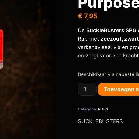
Purpose
€
7,95
De
SuckleBusters SPG 
Rub met
zeezout, zwart
varkensvlees, vis en gro
en zorgt voor een kracht
Beschikbaar via nabestell
Toevoegen a
Categorie:
RUBS
SUCKLEBUSTERS