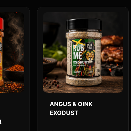
ANGUS & OINK
R
EXODUST
R