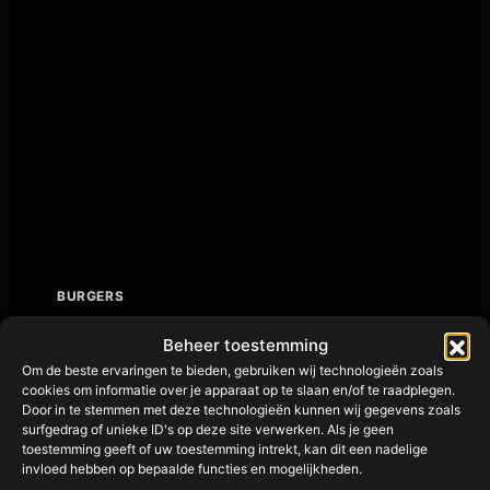
BURGERS
Broodje Wagyu
Beheer toestemming
Om de beste ervaringen te bieden, gebruiken wij technologieën zoals
Door
admin
april 4, 2026
cookies om informatie over je apparaat op te slaan en/of te raadplegen.
Door in te stemmen met deze technologieën kunnen wij gegevens zoals
surfgedrag of unieke ID's op deze site verwerken. Als je geen
toestemming geeft of uw toestemming intrekt, kan dit een nadelige
Wagyu Burger van de BBQ met Champignons & Old
invloed hebben op bepaalde functies en mogelijkheden.
Amsterdam Een luxe burger van de BBQ: sappig