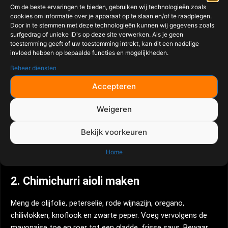
Cherrytomaten (optioneel)
Om de beste ervaringen te bieden, gebruiken wij technologieën zoals
cookies om informatie over je apparaat op te slaan en/of te raadplegen.
Door in te stemmen met deze technologieën kunnen wij gegevens zoals
BBQ Setup
surfgedrag of unieke ID's op deze site verwerken. Als je geen
toestemming geeft of uw toestemming intrekt, kan dit een nadelige
invloed hebben op bepaalde functies en mogelijkheden.
Bereid de BBQ voor op directe hitte van ongeveer 200 tot
220°C. Gebruik bij voorkeur een gietijzeren rooster of plancha
Beheer diensten
voor een mooie korst op de burgers.
Accepteren
Bereidingswijze
Weigeren
1. Burgers voorbereiden
Bekijk voorkeuren
Maak een klein kuiltje in het midden van iedere burger.
Hierdoor blijven de burgers mooi vlak tijdens het grillen. Kruid
Home
licht met de SPG Rub.
2. Chimichurri aioli maken
Meng de olijfolie, peterselie, rode wijnazijn, oregano,
chilivlokken, knoflook en zwarte peper. Voeg vervolgens de
mayonaise toe en roer tot een gladde, frisse saus. Bewaar