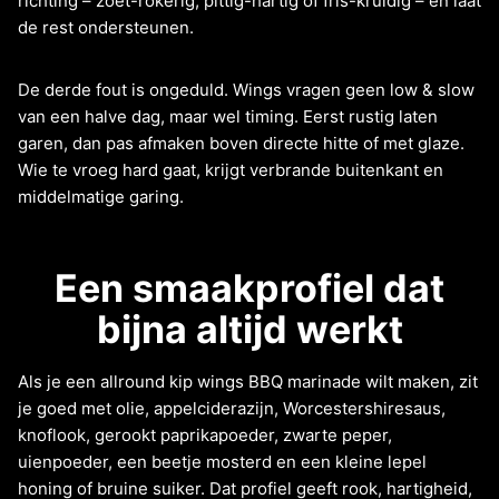
richting – zoet-rokerig, pittig-hartig of fris-kruidig – en laat
de rest ondersteunen.
De derde fout is ongeduld. Wings vragen geen low & slow
van een halve dag, maar wel timing. Eerst rustig laten
garen, dan pas afmaken boven directe hitte of met glaze.
Wie te vroeg hard gaat, krijgt verbrande buitenkant en
middelmatige garing.
Een smaakprofiel dat
bijna altijd werkt
Als je een allround kip wings BBQ marinade wilt maken, zit
je goed met olie, appelciderazijn, Worcestershiresaus,
knoflook, gerookt paprikapoeder, zwarte peper,
uienpoeder, een beetje mosterd en een kleine lepel
honing of bruine suiker. Dat profiel geeft rook, hartigheid,