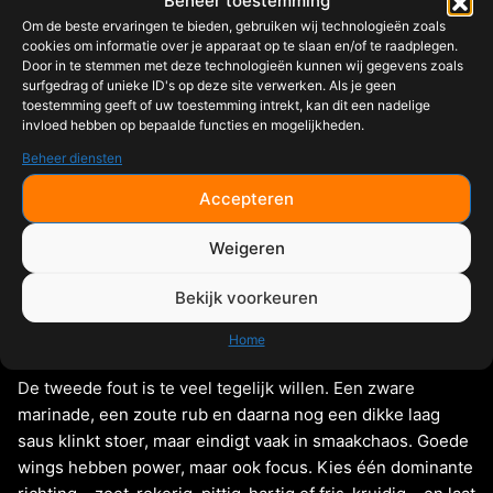
Beheer toestemming
uitgebalanceerde marinade beter dan een extreem zure
Om de beste ervaringen te bieden, gebruiken wij technologieën zoals
mix die snelheid moet compenseren.
cookies om informatie over je apparaat op te slaan en/of te raadplegen.
Door in te stemmen met deze technologieën kunnen wij gegevens zoals
surfgedrag of unieke ID's op deze site verwerken. Als je geen
toestemming geeft of uw toestemming intrekt, kan dit een nadelige
Veelgemaakte fouten bij
invloed hebben op bepaalde functies en mogelijkheden.
gemarineerde wings
Beheer diensten
Accepteren
De eerste fout is te nat starten. Wings die druipen van de
marinade stomen eerder dan dat ze grillen. Daardoor mis
Weigeren
je kleur, huidspanning en textuur. Laat overtollige
Bekijk voorkeuren
marinade dus afdruipen of dep licht af voordat ze op de
BBQ gaan.
Home
De tweede fout is te veel tegelijk willen. Een zware
marinade, een zoute rub en daarna nog een dikke laag
saus klinkt stoer, maar eindigt vaak in smaakchaos. Goede
wings hebben power, maar ook focus. Kies één dominante