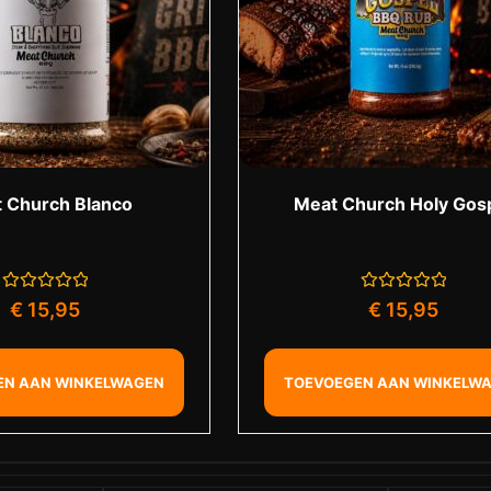
 Church Blanco
Meat Church Holy Gos
Gewaardeerd
Gewaardeerd
€
15,95
€
15,95
0
0
uit
uit
5
5
EN AAN WINKELWAGEN
TOEVOEGEN AAN WINKELW