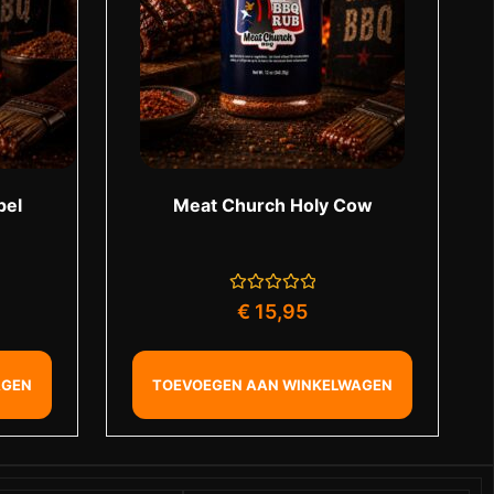
pel
Meat Church Holy Cow
Gewaardeerd
€
15,95
0
uit
5
AGEN
TOEVOEGEN AAN WINKELWAGEN