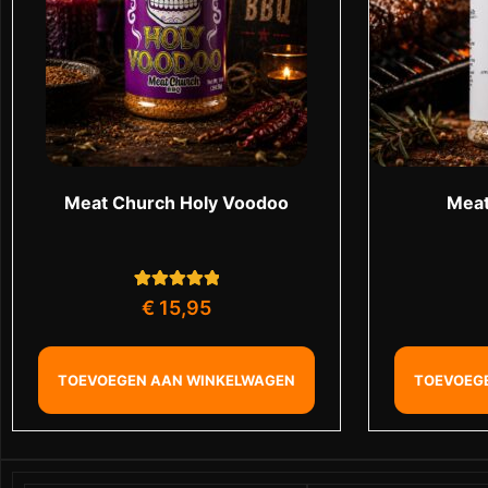
Meat Church Holy Voodoo
Meat
1
Gewaardeerd
€
15,95
5.00
op 5
gebaseerd op
klant
waardering
TOEVOEGEN AAN WINKELWAGEN
TOEVOEG