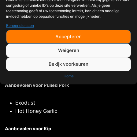
geschikt voor steak, brisket en ander rundvlees.
surfgedrag of unieke ID's op deze site verwerken. Als je geen
toestemming geeft of uw toestemming intrekt, kan dit een nadelige
invloed hebben op bepaalde functies en mogelijkheden.
Welke Angus & Oink rub is het beste voor
Beheer diensten
kip?
Accepteren
Winner Winner Chicken Dinner en Hot Honey Garlic zijn
de populairste keuzes voor kipgerechten.
Weigeren
Bekijk voorkeuren
Shop Angus & Oink Rubs
Home
Aanbevolen voor Pulled Pork
Exodust
Hot Honey Garlic
Aanbevolen voor Kip