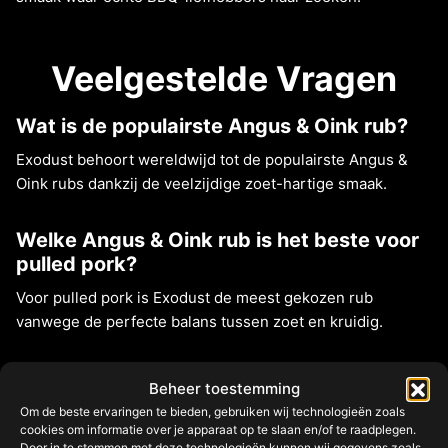
Veelgestelde Vragen
Wat is de populairste Angus & Oink rub?
Exodust behoort wereldwijd tot de populairste Angus &
Oink rubs dankzij de veelzijdige zoet-hartige smaak.
Welke Angus & Oink rub is het beste voor
pulled pork?
Voor pulled pork is Exodust de meest gekozen rub
vanwege de perfecte balans tussen zoet en kruidig.
Welke Angus & Oink rub gebruik ik voor
Beheer toestemming
steak?
Om de beste ervaringen te bieden, gebruiken wij technologieën zoals
cookies om informatie over je apparaat op te slaan en/of te raadplegen.
Black Gold SPG en Gaucho Steak Seasoning zijn speciaal
Door in te stemmen met deze technologieën kunnen wij gegevens zoals