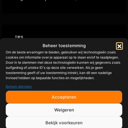
TIPS
Kerntemperaturen
Beheer toestemming
Om de beste ervaringen te bieden, gebruiken wij technologieën zoals
Kip
cookies om informatie over je apparaat op te slaan en/of te raadplegen.
Door in te stemmen met deze technologieën kunnen wij gegevens zoals
surfgedrag of unieke ID's op deze site verwerken. Als je geen
Door
admin
juni 24, 2026
toestemming geeft of uw toestemming intrekt, kan dit een nadelige
invloed hebben op bepaalde functies en mogelijkheden.
Beheer diensten
Kerntemperaturen Kip Kerntemperaturen Kip BBQ Kip
is een van de populairste vleessoorten op de
Accepteren
barbecue. Van hele kip en drumsticks tot chicken
wings en pulled chicken: de juiste kerntemperatuur
Weigeren
bepaalt of je kip sappig, smaakvol en veilig kunt eten.
Bekijk voorkeuren
In deze gids ontdek je de ideale kerntemperaturen