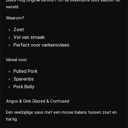
Blues Hog Original behoort tot de bekendste BBQ sauzen ter
wereld.
Waarom?
Zoet
Vol van smaak
Perfect voor varkensvlees
Ideaal voor:
Pulled Pork
Spareribs
Pork Belly
Angus & Oink Glazed & Confused
Een veelzijdige saus met een mooie balans tussen zoet en
hartig.