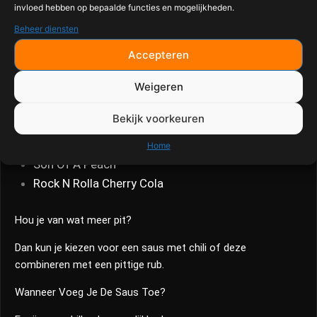
Pulled Pork
invloed hebben op bepaalde functies en mogelijkheden.
Spareribs
Beheer diensten
Accepteren
Zoete Of Pittige Saus?
Weigeren
Zoete sauzen zijn de populairste keuze voor pulled pork.
Voorbeelden:
Bekijk voorkeuren
Blues Hog Original
Home
Son Of A Peach
Rock N Rolla Cherry Cola
Hou je van wat meer pit?
Dan kun je kiezen voor een saus met chili of deze
combineren met een pittige rub.
Wanneer Voeg Je De Saus Toe?