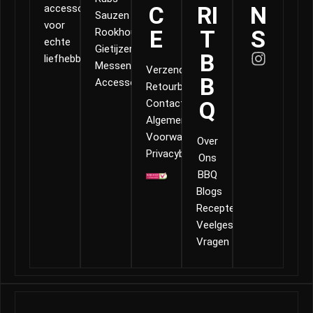
C
RI
N
accessoires
Sauzen
voor
E
T
S
Rookhout
echte
Gietijzer
B
liefhebbers.
Messen
Verzending
B
Accessoires
Retourbeleid
Q
Contact
Algemene
Voorwaarden
Over
Privacybeleid
Ons
BBQ
Blogs
Recepten
Veelgestelde
Vragen