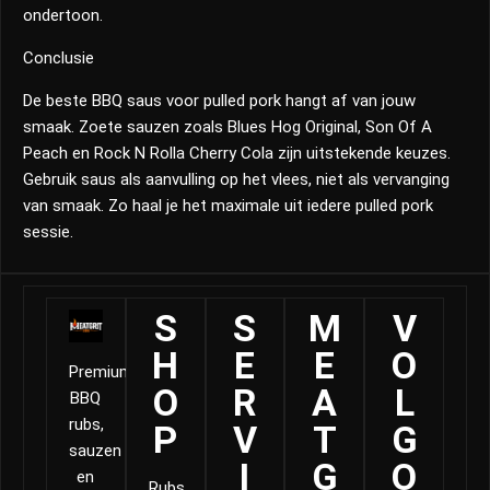
ondertoon.
Conclusie
De beste BBQ saus voor pulled pork hangt af van jouw
smaak. Zoete sauzen zoals Blues Hog Original, Son Of A
Peach en Rock N Rolla Cherry Cola zijn uitstekende keuzes.
Gebruik saus als aanvulling op het vlees, niet als vervanging
van smaak. Zo haal je het maximale uit iedere pulled pork
sessie.
S
S
M
V
H
E
E
O
Premium
O
R
A
L
BBQ
rubs,
P
V
T
G
sauzen
I
G
O
en
Rubs