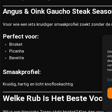
Angus & Oink Gaucho Steak Seaso
Voor wie een iets kruidiger smaakprofiel zoekt zonder de
Perfect voor:
Brisket
Picanha
Om 
inf
Bavette
dez
ver
nad
Smaakprofiel:
Beh
Kruidig, hartig en licht knoflookachtig.
Welke Rub Is Het Beste Voor B
Wil je een klassieke Texas-style brisket? Kies dan voor
SP