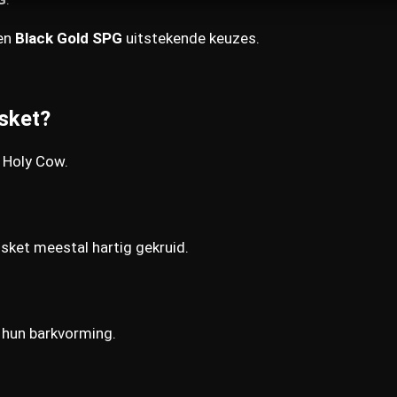
en
Black Gold SPG
uitstekende keuzes.
isket?
s Holy Cow.
isket meestal hartig gekruid.
 hun barkvorming.