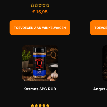
Gewaardeerd
€
15,95
0
uit
5
TOEVOEGEN AAN WINKELWAGEN
TOEVOE
Kosmos SPG RUB
Angus 