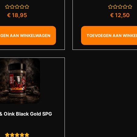
Gewaardeerd
Gewaardeerd
€
18,95
€
12,50
0
0
uit
uit
5
5
GEN AAN WINKELWAGEN
TOEVOEGEN AAN WINK
& Oink Black Gold SPG