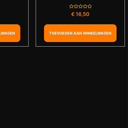
Gewaardeerd
€
16,50
0
uit
5
ELWAGEN
TOEVOEGEN AAN WINKELWAGEN