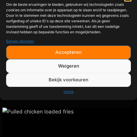
Om de beste ervaringen te bieden, gebruiken wij technologieën zoals
Beer Can Chicken
cookies om informatie over je apparaat op te slaan en/of te raadplegen.
Door in te stemmen met deze technologieën kunnen wij gegevens zoals
surfgedrag of unieke ID's op deze site verwerken. Als je geen
Door
admin
april 4, 2026
toestemming geeft of uw toestemming intrekt, kan dit een nadelige
invloed hebben op bepaalde functies en mogelijkheden.
Beheer diensten
Beer Can Chicken Een echte BBQ-klassieker: sappige
kip van binnen en een krokante huid van buiten. Het
Accepteren
bier zorgt voor extra vocht en smaak tijdens het
garen. Voor 3–4 personen Ingrediënten Voor de kip 1
Weigeren
hele kip (1,2 – 1,5 kg) 1 blikje bier (halfvol) 1 el olijfolie
Bekijk voorkeuren
SPG rub of kiprub naar keuze Optioneel…
Home