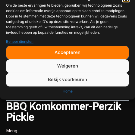
Tip: laat de kip een nacht onafgedekt in de koelkast liggen
Om de beste ervaringen te bieden, gebruiken wij technologieën zoals
cookies om informatie over je apparaat op te slaan en/of te raadplegen.
voor extra krokante huid.
Door in te stemmen met deze technologieën kunnen wij gegevens zoals
surfgedrag of unieke ID's op deze site verwerken. Als je geen
Mop Saus Maken
toestemming geeft of uw toestemming intrekt, kan dit een nadelige
invloed hebben op bepaalde functies en mogelijkheden.
Meng:
Beheer diensten
2 delen Son of a Peach saus
Accepteren
1 deel appelsap
Weigeren
Scheut appelazijn
Klein klontje boter
Bekijk voorkeuren
Home
Verwarm zachtjes zonder te koken.
BBQ Komkommer-Perzik
Pickle
Meng: