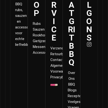
O
R
A
L
BBQ
rubs,
P
V
T
G
sauzen
I
G
O
en
Rubs
C
RI
N
accessoires
Sauzen
voor
E
T
S
Rookhout
echte
Gietijzer
B
liefhebbers.
Messen
Verzending
B
Accessoires
Retourbeleid
Q
Contact
Algemene
Voorwaarden
Over
Privacybeleid
Ons
BBQ
Blogs
Recepten
Veelgestelde
Vragen