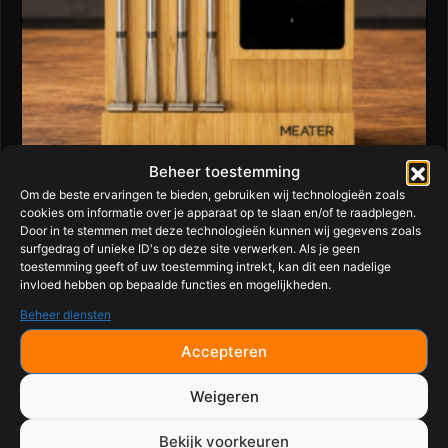
Beheer toestemming
Om de beste ervaringen te bieden, gebruiken wij technologieën zoals
cookies om informatie over je apparaat op te slaan en/of te raadplegen.
MEATER Pro XL
Door in te stemmen met deze technologieën kunnen wij gegevens zoals
surfgedrag of unieke ID's op deze site verwerken. Als je geen
toestemming geeft of uw toestemming intrekt, kan dit een nadelige
MEATER Pro XL – De Slimste Draadloze
invloed hebben op bepaalde functies en mogelijkheden.
Vleesthermometer met 4...
Beheer diensten
Accepteren
Weigeren
Bekijk voorkeuren