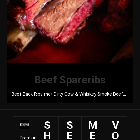
Beef Spareribs
Beef Back Ribs met Dirty Cow & Whiskey Smoke Beef...
S
S
M
V
H
E
E
O
Premium