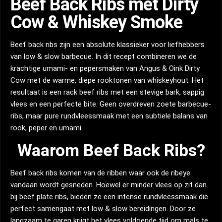
Beef Back Ribs met Dirty
Cow & Whiskey Smoke
Beef back ribs zijn een absolute klassieker voor liefhebbers
van low & slow barbecue. In dit recept combineren we de
krachtige umami- en pepersmaken van Angus & Oink Dirty
Cow met de warme, diepe rooktonen van whiskeyhout. Het
resultaat is een rack beef ribs met een stevige bark, sappig
vlees en een perfecte bite. Geen overdreven zoete barbecue-
ribs, maar pure rundvleessmaak met een subtiele balans van
rook, peper en umami.
Waarom Beef Back Ribs?
Beef back ribs komen van de ribben waar ook de ribeye
vandaan wordt gesneden. Hoewel er minder vlees op zit dan
bij beef plate ribs, bieden ze een intense rundvleessmaak die
perfect samengaat met low & slow bereidingen. Door ze
langzaam te garen krijgt het vlees voldoende tijd om mals te