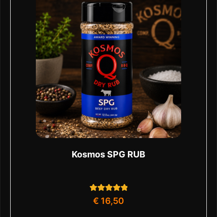
Kosmos SPG RUB
1
Gewaardeerd
€
16,50
5.00
op 5