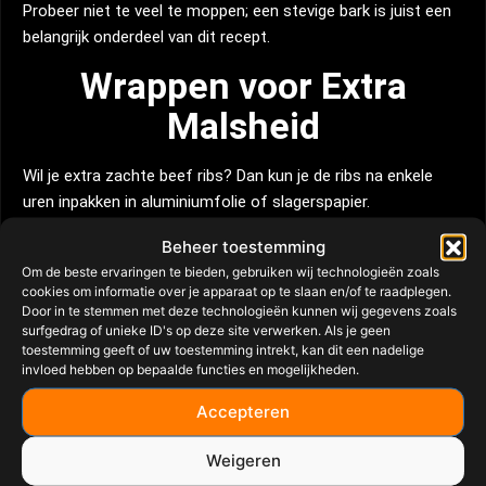
Probeer niet te veel te moppen; een stevige bark is juist een
belangrijk onderdeel van dit recept.
Wrappen voor Extra
Malsheid
Wil je extra zachte beef ribs? Dan kun je de ribs na enkele
uren inpakken in aluminiumfolie of slagerspapier.
Voeg hierbij:
Beheer toestemming
Om de beste ervaringen te bieden, gebruiken wij technologieën zoals
een klein klontje boter
cookies om informatie over je apparaat op te slaan en/of te raadplegen.
Door in te stemmen met deze technologieën kunnen wij gegevens zoals
een scheutje runderbouillon
surfgedrag of unieke ID's op deze site verwerken. Als je geen
toestemming geeft of uw toestemming intrekt, kan dit een nadelige
invloed hebben op bepaalde functies en mogelijkheden.
Verhoog de temperatuur naar ongeveer 130°C en laat de ribs
nog 1 tot 1,5 uur doorgaren.
Accepteren
Finish & Glaze
Weigeren