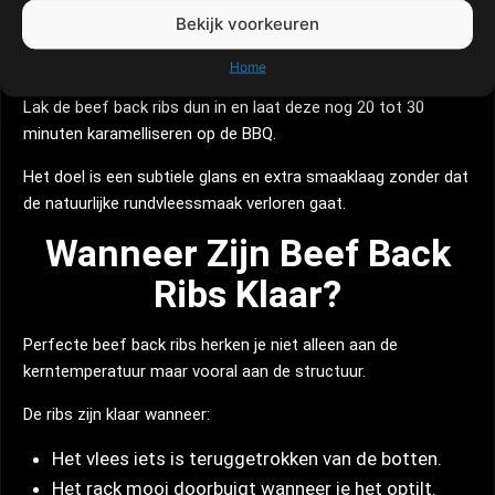
Haal de ribs uit de folie en verhoog de BBQ-temperatuur naar
Bekijk voorkeuren
130 tot 140°C.
Home
Meng de runderjus, honing en Dirty Cow tot een lichte glaze.
Lak de beef back ribs dun in en laat deze nog 20 tot 30
minuten karamelliseren op de BBQ.
Het doel is een subtiele glans en extra smaaklaag zonder dat
de natuurlijke rundvleessmaak verloren gaat.
Wanneer Zijn Beef Back
Ribs Klaar?
Perfecte beef back ribs herken je niet alleen aan de
kerntemperatuur maar vooral aan de structuur.
De ribs zijn klaar wanneer:
Het vlees iets is teruggetrokken van de botten.
Het rack mooi doorbuigt wanneer je het optilt.