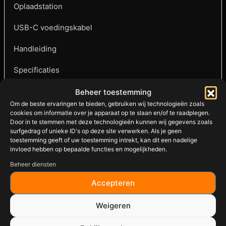
Oplaadstation
USB-C voedingskabel
Handleiding
Specificaties
4 draadloze temperatuurprobes
Beheer toestemming
Om de beste ervaringen te bieden, gebruiken wij technologieën zoals
Ingebouwde WiFi
cookies om informatie over je apparaat op te slaan en/of te raadplegen.
Door in te stemmen met deze technologieën kunnen wij gegevens zoals
surfgedrag of unieke ID's op deze site verwerken. Als je geen
Bluetooth-connectiviteit
toestemming geeft of uw toestemming intrekt, kan dit een nadelige
invloed hebben op bepaalde functies en mogelijkheden.
Meet kerntemperatuur én omgevingstemperatuur
Beheer diensten
Gratis MEATER-app voor iOS en Android
Accepteren
Geschikt voor BBQ, smoker, kamado, oven en airfryer
Weigeren
Maak van iedere barbecue of maaltijd een succes met