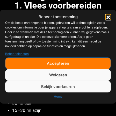
1. Vlees voorbereiden
Haal vlees 60 min vooraf uit koelkast
Beheer toestemming
Dep droog
Om de beste ervaringen te bieden, gebruiken wij technologieën zoals
Snijd vetrand licht in
cookies om informatie over je apparaat op te slaan en/of te raadplegen.
Door in te stemmen met deze technologieën kunnen wij gegevens zoals
Bestrijk met 15 ml olie
surfgedrag of unieke ID's op deze site verwerken. Als je geen
Kruid met 20–30 g rub
toestemming geeft of uw toestemming intrekt, kan dit een nadelige
invloed hebben op bepaalde functies en mogelijkheden.
Beheer diensten
Laat 30 min rusten.
Accepteren
2. Chimichurri maken
Weigeren
Meng:
Bekijk voorkeuren
30 g peterselie
2 teentjes knoflook
Home
80 ml olie
15–30 ml azijn