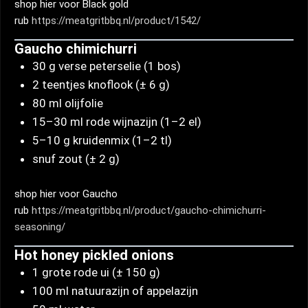
shop hier voor Black gold
rub
https://meatgritbbq.nl/product/1542/
Gaucho chimichurri
30 g verse peterselie (1 bos)
2 teentjes knoflook (± 6 g)
80 ml olijfolie
15–30 ml rode wijnazijn (1–2 el)
5–10 g kruidenmix (1–2 tl)
snuf zout (± 2 g)
shop hier voor Gaucho
rub
https://meatgritbbq.nl/product/gaucho-chimichurri-
seasoning/
Hot honey pickled onions
1 grote rode ui (± 150 g)
100 ml natuurazijn of appelazijn