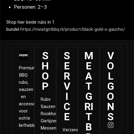
Personen: 2–3
Shop hier beide rubs in 1
bundel
https://meatgritbbq.nl/product/black-gold-x-gaucho/
S
S
M
V
H
E
E
O
Premium
O
R
A
L
BBQ
rubs,
P
V
T
G
sauzen
I
G
O
en
Rubs
C
RI
N
accessoires
Sauzen
voor
E
T
S
Rookhout
echte
Gietijzer
B
liefhebbers.
Messen
Verzending