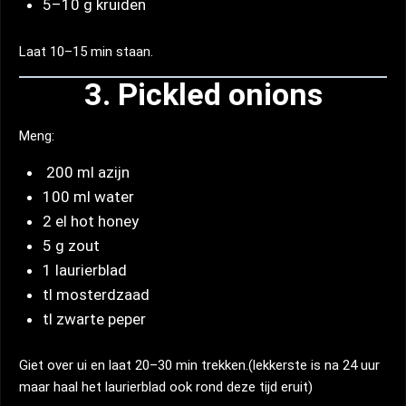
5–10 g kruiden
Laat 10–15 min staan.
3. Pickled onions
Meng:
200 ml azijn
100 ml water
2 el hot honey
5 g zout
1 laurierblad
tl mosterdzaad
tl zwarte peper
Giet over ui en laat 20–30 min trekken.(lekkerste is na 24 uur
maar haal het laurierblad ook rond deze tijd eruit)