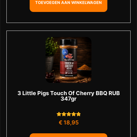
TOEVOEGEN AAN WINKELWAGEN
3 Little Pigs Touch Of Cherry BBQ RUB
347gr
1
Gewaardeerd
€
18,95
5.00
op 5
gebaseerd op