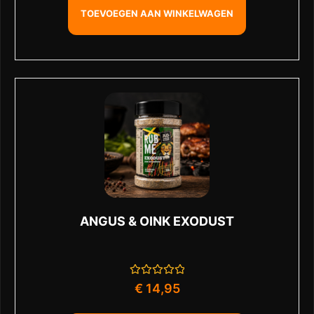
klant
waardering
TOEVOEGEN AAN WINKELWAGEN
ANGUS & OINK EXODUST
Gewaardeerd
€
14,95
0
uit
5