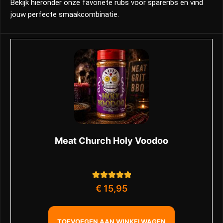
Bekijk hieronder onze favoriete rubs voor spareribs en vind
jouw perfecte smaakcombinatie.
Meat Church Holy Voodoo
1
Gewaardeerd
€
15,95
5.00
op 5
gebaseerd op
klant
waardering
TOEVOEGEN AAN WINKELWAGEN