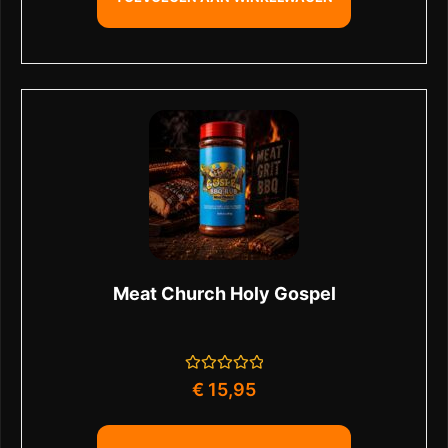
Meat Church Holy Gospel
Gewaardeerd
€
15,95
0
uit
5