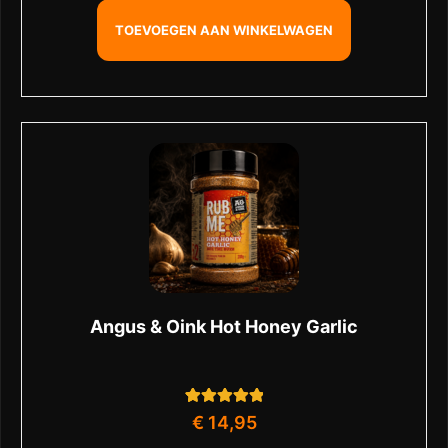
TOEVOEGEN AAN WINKELWAGEN
Angus & Oink Hot Honey Garlic
1
Gewaardeerd
€
14,95
5.00
op 5