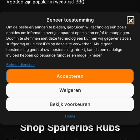
Voodoo zijn populair in wedstrijd-BBQ.
Moet ik spareribs eerst insmeren met
Beheer toestemming
mosterd?
Om de beste ervaringen te bieden, gebruiken wij technologieën zoals
cookies om informatie over je apparaat op te slaan en/of te raadplegen.
Dat mag, maar is niet noodzakelijk. De rub blijft ook zonder
Door in te stemmen met deze technologieën kunnen wij gegevens zoals
mosterd goed zitten.
surfgedrag of unieke ID's op deze site verwerken. Als je geen
toestemming geeft of uw toestemming intrekt, kan dit een nadelige
Hoe lang moet een rub op spareribs
invloed hebben op bepaalde functies en mogelijkheden.
intrekken?
Beheer diensten
Minimaal 30 minuten, maar enkele uren of een nacht geeft
Accepteren
vaak nog meer smaak.
Weigeren
Welke rub geeft de mooiste bark?
Bekijk voorkeuren
Holy Voodoo, Exodust en Touch of Cherry staan bekend om
hun mooie barkvorming.
Home
Shop Spareribs Rubs