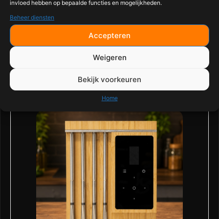
invloed hebben op bepaalde functies en mogelijkheden.
Beheer diensten
Gewaardeerd
€
135,00
0
uit
Accepteren
5
TOEVOEGEN AAN WINKELWAGEN
Weigeren
Bekijk voorkeuren
Home