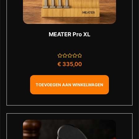
MEATER Pro XL
Gewaardeerd
€
335,00
0
uit
5
TOEVOEGEN AAN WINKELWAGEN