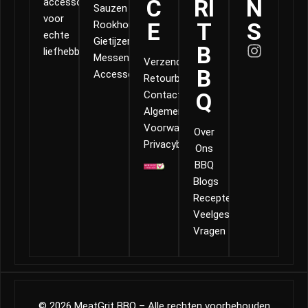
C
RI
N
accessoires
Sauzen
voor
E
T
S
Rookhout
echte
Gietijzer
B
liefhebbers.
Messen
Verzending
B
Accessoires
Retourbeleid
Q
Contact
Algemene
Voorwaarden
Over
Privacybeleid
Ons
BBQ
Blogs
Recepten
Veelgestelde
Vragen
© 2026 MeatGrit BBQ – Alle rechten voorbehouden