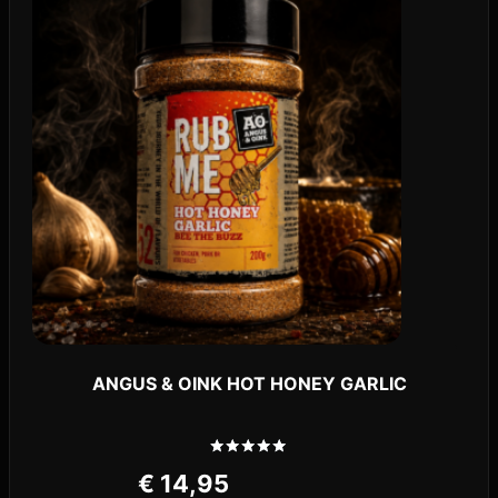
ANGUS & OINK HOT HONEY GARLIC
Gewaardeerd
€
14,95
5.00