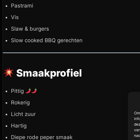
Pastrami
Vis
Slaw & burgers
Slow cooked BBQ gerechten
Smaakprofiel
Pittig
Rokerig
Om 
Licht zuur
inf
dez
Hartig
ver
nad
Diepe rode peper smaak