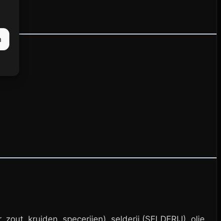
n
zout, kruiden, specerijen), selderij (SELDERIJ), olie