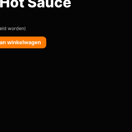
Hot Sauce
teld worden)
an winkelwagen