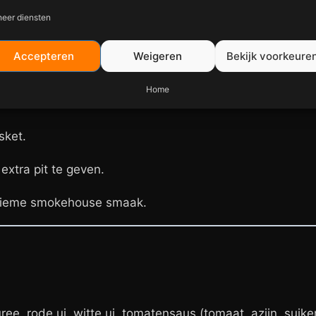
eer diensten
Accepteren
Weigeren
Bekijk voorkeure
Home
sket.
extra pit te geven.
ltieme smokehouse smaak.
e, rode ui, witte ui, tomatensaus (tomaat, azijn, suiker, 