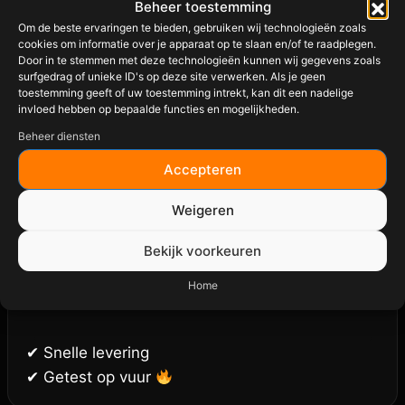
Beheer toestemming
Om de beste ervaringen te bieden, gebruiken wij technologieën zoals
cookies om informatie over je apparaat op te slaan en/of te raadplegen.
Door in te stemmen met deze technologieën kunnen wij gegevens zoals
surfgedrag of unieke ID's op deze site verwerken. Als je geen
toestemming geeft of uw toestemming intrekt, kan dit een nadelige
invloed hebben op bepaalde functies en mogelijkheden.
Beheer diensten
Accepteren
Weigeren
ANGUS & OINK WINGS & CHICKEN THINGS
Bekijk voorkeuren
GIFT PACK
Home
€
47,95
✔ Snelle levering
✔ Getest op vuur