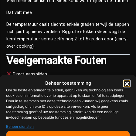
Veel mensen denken dat vlees koud wordt tijdens het rusten.
Dat valt mee.
De temperatuur daalt slechts enkele graden terwijl de sappen
zich juist opnieuw verdelen. Bij grote stukken vlees stijgt de
kerntemperatuur soms zelfs nog 2 tot 5 graden door (carry-
over cooking).
Veelgemaakte Fouten
Direct aansnijden
Beheer toestemming
Rusten op een koude ondergrond
Om de beste ervaringen te bieden, gebruiken wij technologieën zoals
cookies om informatie over je apparaat op te slaan en/of te raadplegen.
Te strak in aluminiumfolie wikkelen
Door in te stemmen met deze technologieën kunnen wij gegevens zoals
surfgedrag of unieke ID's op deze site verwerken. Als je geen
Grote stukken vlees slechts vijf minuten laten rusten
toestemming geeft of uw toestemming intrekt, kan dit een nadelige
invloed hebben op bepaalde functies en mogelijkheden.
Samenvatting Rusttijden
Beheer diensten
Vlees
Rusttijd