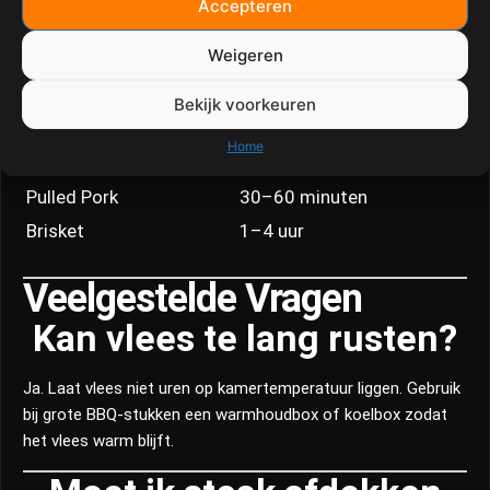
Accepteren
Steak
5–10 minuten
Weigeren
Picanha
10 minuten
Côte de Boeuf
10–15 minuten
Bekijk voorkeuren
Kip
5–10 minuten
Home
Spareribs
5 minuten
Pulled Pork
30–60 minuten
Brisket
1–4 uur
Veelgestelde Vragen
Kan vlees te lang rusten?
Ja. Laat vlees niet uren op kamertemperatuur liggen. Gebruik
bij grote BBQ-stukken een warmhoudbox of koelbox zodat
het vlees warm blijft.