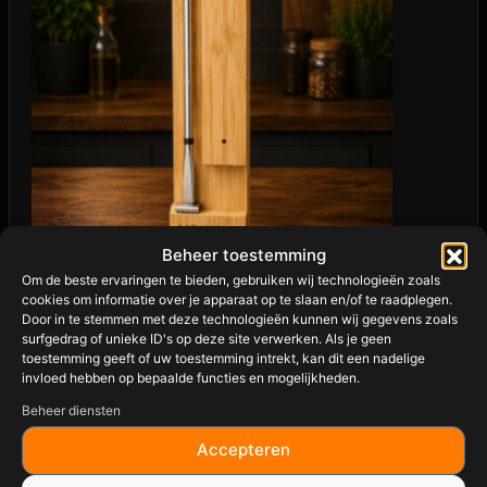
Beheer toestemming
Om de beste ervaringen te bieden, gebruiken wij technologieën zoals
cookies om informatie over je apparaat op te slaan en/of te raadplegen.
MEATER PRO 2 PLUS
Door in te stemmen met deze technologieën kunnen wij gegevens zoals
surfgedrag of unieke ID's op deze site verwerken. Als je geen
toestemming geeft of uw toestemming intrekt, kan dit een nadelige
€
135,00
invloed hebben op bepaalde functies en mogelijkheden.
Beheer diensten
✔ Snelle levering
Accepteren
✔ Getest op vuur