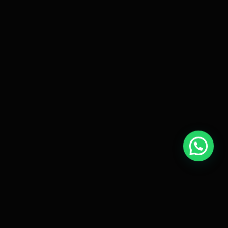
TGRIT BBQ
VOLG ONS
Over Ons