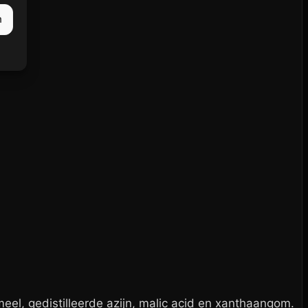
n
eel, gedistilleerde azijn, malic acid en xanthaangom.