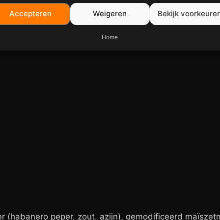
Accepteren
Weigeren
Bekijk voorkeure
Home
r (habanero peper, zout, azijn), gemodificeerd maïszetm