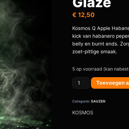
Glaze
€
12,50
Kosmos Q Apple Habaner
kick van habanero pepers.
belly en burnt ends. Zo
zoet-pittige smaak.
5 op voorraad (kan nabes
Toevoegen a
Categorie:
SAUZEN
KOSMOS