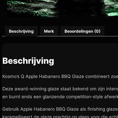
Beschrijving
Merk
Beoordelingen (0)
Beschrijving
Kosmo’s Q Apple Habanero BBQ Glaze combineert zoete
Deze award-winning glaze staat bekend om zijn intense 
en burnt ends een glanzende competition-style afwerk
Gebruik Apple Habanero BBQ Glaze als finishing glaze t
karamelliseert de glaze prachtig op vlees voor die ech