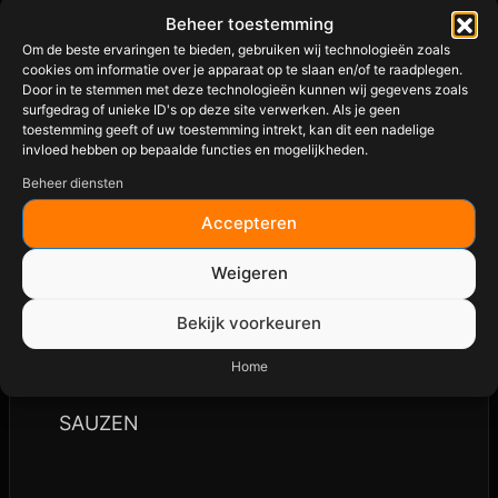
BBQ Accessoires
Beheer toestemming
Om de beste ervaringen te bieden, gebruiken wij technologieën zoals
BBQ BRANDSTOFFEN
cookies om informatie over je apparaat op te slaan en/of te raadplegen.
Door in te stemmen met deze technologieën kunnen wij gegevens zoals
BUNDELS
surfgedrag of unieke ID's op deze site verwerken. Als je geen
toestemming geeft of uw toestemming intrekt, kan dit een nadelige
invloed hebben op bepaalde functies en mogelijkheden.
THERMOMETERS
Beheer diensten
GIETIJZEREN PANNEN
Accepteren
KMAZO ACCESSOIRES
Weigeren
KMAZO KAMADO LARGE
Bekijk voorkeuren
KMAZO RING
Home
RUBS
SAUZEN