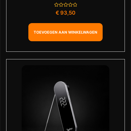
Gewaardeerd
€
93,50
0
uit
5
TOEVOEGEN AAN WINKELWAGEN