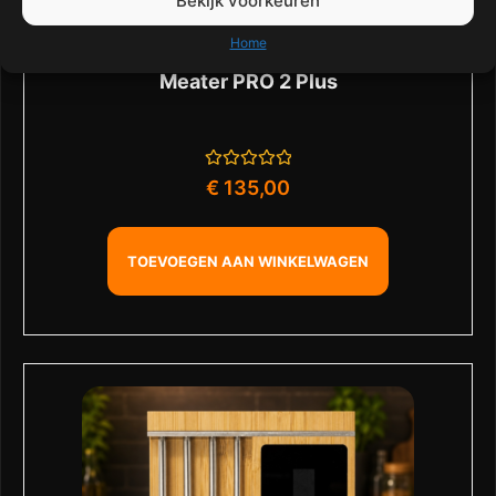
Bekijk voorkeuren
Home
Meater PRO 2 Plus
Gewaardeerd
€
135,00
0
uit
5
TOEVOEGEN AAN WINKELWAGEN