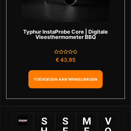
Typhur InstaProbe Core | Digitale
Vleesthermometer BBQ
Gewaardeerd
€
43,95
0
uit
5
TOEVOEGEN AAN WINKELWAGEN
S
S
M
V