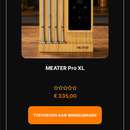
MEATER Pro XL
Gewaardeerd
€
335,00
0
uit
5
TOEVOEGEN AAN WINKELWAGEN