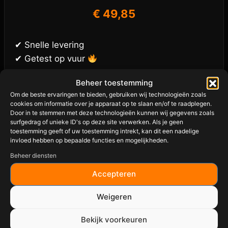
€
49,85
✔ Snelle levering
✔ Getest op vuur
Beheer toestemming
Om de beste ervaringen te bieden, gebruiken wij technologieën zoals
Merken
cookies om informatie over je apparaat op te slaan en/of te raadplegen.
Door in te stemmen met deze technologieën kunnen wij gegevens zoals
3 LITTLE PIGS
surfgedrag of unieke ID's op deze site verwerken. Als je geen
toestemming geeft of uw toestemming intrekt, kan dit een nadelige
invloed hebben op bepaalde functies en mogelijkheden.
ANGUS & OINK
Beheer diensten
BLUES HOG
Accepteren
GRILLTEAM
Weigeren
KILLER HOGS
Bekijk voorkeuren
KOSMOS