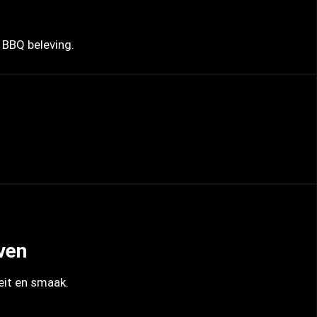
 BBQ beleving.
ven
eit en smaak.