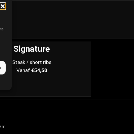
.
ite
Signature
Steak / short ribs
n
Vanaf
€54,50
an: