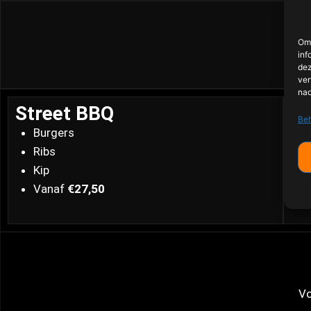
Om 
inf
dez
ver
nad
Street BBQ
Sm
Beh
Burgers
Ribs
Kip
Vanaf
€27,50
Vo