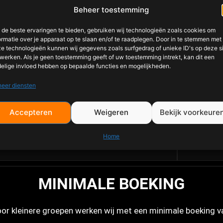
Beheer toestemming
Onze BBQ arrangementen
de beste ervaringen te bieden, gebruiken wij technologieën zoals cookies om
ormatie over je apparaat op te slaan en/of te raadplegen. Door in te stemmen met
Van streetfood style BBQ tot exclusieve low & slow menu’s
e technologieën kunnen wij gegevens zoals surfgedrag of unieke ID's op deze s
werken. Als je geen toestemming geeft of uw toestemming intrekt, kan dit een
elige invloed hebben op bepaalde functies en mogelijkheden.
oke and Fire
eer diensten
Brisket
Pulled pork
Accepteren
Weigeren
Bekijk voorkeure
Vanaf
€39,50
Home
MINIMALE BOEKING
or kleinere groepen werken wij met een minimale boeking v