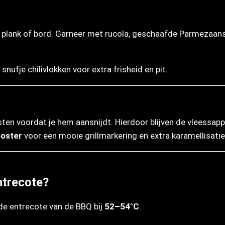
 plank of bord. Garneer met rucola, geschaafde Parmezaanse 
nufje chilivlokken voor extra frisheid en pit.
usten voordat je hem aansnijdt. Hierdoor blijven de vleessap
ooster
voor een mooie grillmarkering en extra karamellisatie
ntrecote?
de entrecote van de BBQ bij
52–54°C
.