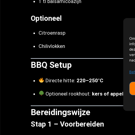
1 tl balsamicoazijn
Optioneel
Citroenrasp
Om 
inf
Chilivlokken
dez
ver
nad
BBQ Setup
Beh
Directe hitte:
220–250°C
Optioneel rookhout:
kers of appel
Bereidingswijze
Stap 1 – Voorbereiden