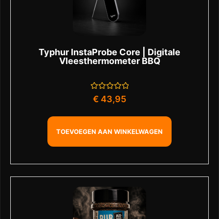
Typhur InstaProbe Core | Digitale
Vleesthermometer BBQ
Gewaardeerd
€
43,95
0
uit
5
TOEVOEGEN AAN WINKELWAGEN