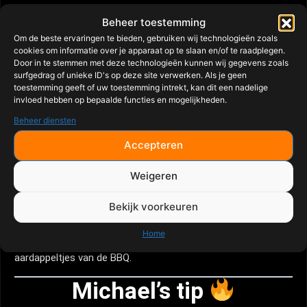
Stap 5 – Rusten
Beheer toestemming
Om de beste ervaringen te bieden, gebruiken wij technologieën zoals
Laat de steak
5 tot 10 minuten
rusten zodat de
cookies om informatie over je apparaat op te slaan en/of te raadplegen.
vleessappen zich goed kunnen verdelen.
Door in te stemmen met deze technologieën kunnen wij gegevens zoals
surfgedrag of unieke ID's op deze site verwerken. Als je geen
Stap 6 – Snijden
toestemming geeft of uw toestemming intrekt, kan dit een nadelige
invloed hebben op bepaalde functies en mogelijkheden.
Snijd eerst het vlees langs het bot los. Snijd daarna zowel de
Beheer diensten
striploin als de ossenhaas
tegen de draad in
in mooie
plakken.
Accepteren
Serveren
Weigeren
Bekijk voorkeuren
Serveer de T-Bone Steak op een houten plank en bestrooi
vlak voor het serveren met grof zeezout. Heerlijk met
Home
chimichurri, kruidenboter, gegrilde groenten of krokante
aardappeltjes van de BBQ.
Michael’s tip