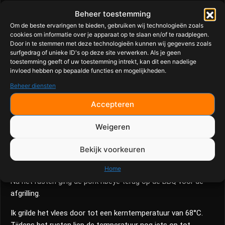
Gekaramelliseerde
Beheer toestemming
Om de beste ervaringen te bieden, gebruiken wij technologieën zoals
Wortels van de BBQ
cookies om informatie over je apparaat op te slaan en/of te raadplegen.
Door in te stemmen met deze technologieën kunnen wij gegevens zoals
surfgedrag of unieke ID's op deze site verwerken. Als je geen
De wortels werden eerst gewassen, geschild en beetgaar
toestemming geeft of uw toestemming intrekt, kan dit een nadelige
gekookt. Vervolgens maakte ik een mengsel van boter,
invloed hebben op bepaalde functies en mogelijkheden.
honing en kaneel.
Beheer diensten
De wortels gingen daarna op de hete BBQ waar ze regelmatig
Accepteren
werden ingesmeerd met het boter-honingmengsel. Na
ongeveer 6 minuten waren ze prachtig gekaramelliseerd met
Weigeren
een heerlijke zoete smaak en een lichte grillsmaak.
Bekijk voorkeuren
Pork Ribeye Afgrillen
Home
Na het rusten ging de pork ribeye terug op de BBQ voor de
afgrilling.
Ik grilde het vlees door tot een kerntemperatuur van 68°C.