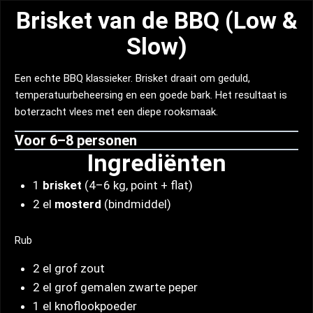
Brisket van de BBQ (Low &
Slow)
Een echte BBQ klassieker. Brisket draait om geduld,
temperatuurbeheersing en een goede bark. Het resultaat is
boterzacht vlees met een diepe rooksmaak.
Voor 6–8 personen
Ingrediënten
1
brisket
(4–6 kg, point + flat)
2 el
mosterd
(bindmiddel)
Rub
2 el grof zout
2 el grof gemalen zwarte peper
1 el knoflookpoeder