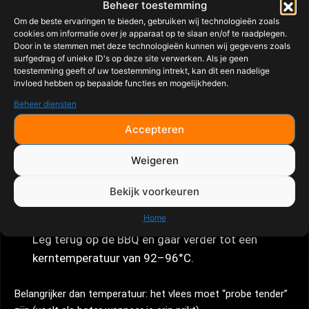
Leg de brisket op de BBQ met de vetkant naar
Beheer toestemming
boven. Voeg rookhout toe.
Om de beste ervaringen te bieden, gebruiken wij technologieën zoals
cookies om informatie over je apparaat op te slaan en/of te raadplegen.
Door in te stemmen met deze technologieën kunnen wij gegevens zoals
Gaar 6–8 uur zonder te veel te openen tot een
surfgedrag of unieke ID's op deze site verwerken. Als je geen
toestemming geeft of uw toestemming intrekt, kan dit een nadelige
kerntemperatuur van ongeveer 70–75°C.
invloed hebben op bepaalde functies en mogelijkheden.
Inpakken
Beheer diensten
Wanneer de bark goed is gevormd en de
Accepteren
temperatuur stagneert (de stall), pak de brisket in
met butcher paper of folie.
Weigeren
Bekijk voorkeuren
Voeg eventueel een scheut runderbouillon toe.
Home
Doorgaren
Leg terug op de BBQ en gaar verder tot een
kerntemperatuur van 92–96°C.
Belangrijker dan temperatuur: het vlees moet “probe tender”